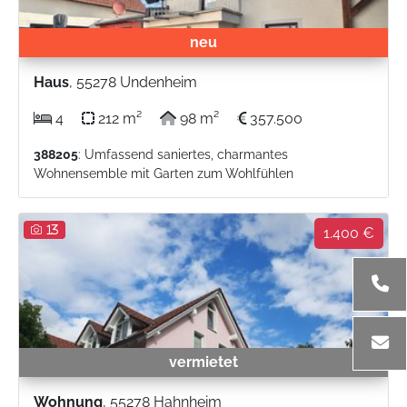
neu
Haus
, 55278 Undenheim
4
212 m²
98 m²
357.500
388205
: Umfassend saniertes, charmantes
Wohnensemble mit Garten zum Wohlfühlen
13
1.400 €
vermietet
Wohnung
, 55278 Hahnheim