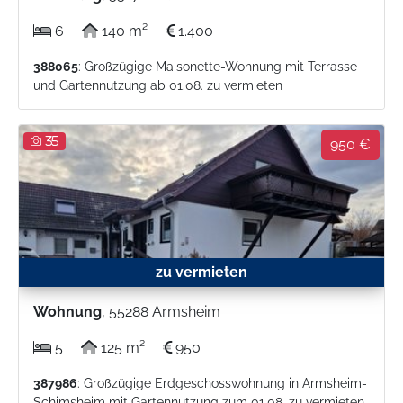
6
140 m²
1.400
388065
: Großzügige Maisonette-Wohnung mit Terrasse
und Gartennutzung ab 01.08. zu vermieten
35
950 €
zu vermieten
Wohnung
, 55288 Armsheim
5
125 m²
950
387986
: Großzügige Erdgeschosswohnung in Armsheim-
Schimsheim mit Gartennutzung zum 01.08. zu vermieten