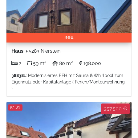
neu
Haus
, 55283 Nierstein
2
59 m²
80 m²
198.000
388381
: Modernisiertes EFH mit Sauna & Whirlpool zum
Eigennutz oder Kapitalanlage ( Ferien/Monteurwohnung
)
21
357.500 €