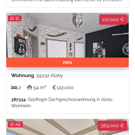
11
122.000 €
neu
Wohnung
, 55232 Alzey
2
54 m²
122.000
387334
: Gepflegte Dachgeschosswohnung in Alzey-
Weinheim
42
369.000 €