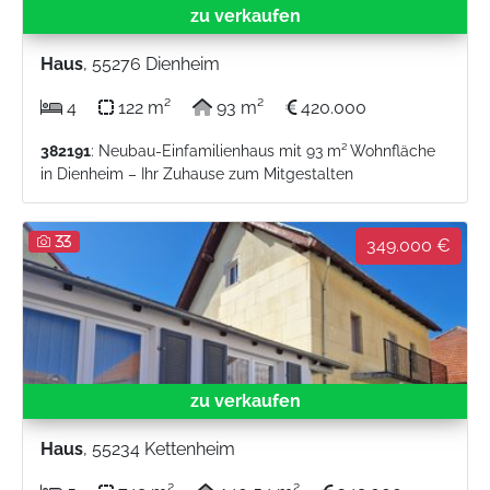
zu verkaufen
Haus
, 55276 Dienheim
4
122 m²
93 m²
420.000
382191
: Neubau-Einfamilienhaus mit 93 m² Wohnfläche
in Dienheim – Ihr Zuhause zum Mitgestalten
33
349.000 €
zu verkaufen
Haus
, 55234 Kettenheim