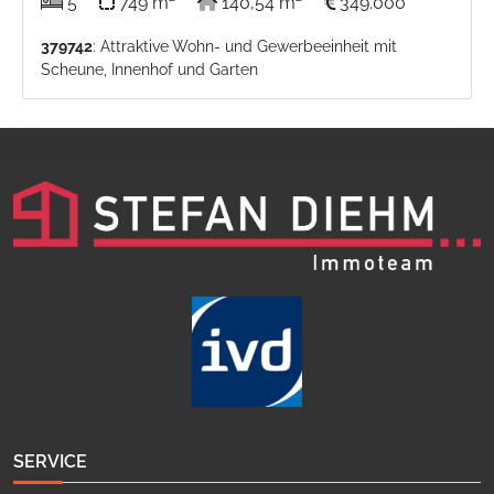
5
749 m²
140,54 m²
349.000
379742
: Attraktive Wohn- und Gewerbeeinheit mit
Scheune, Innenhof und Garten
SERVICE