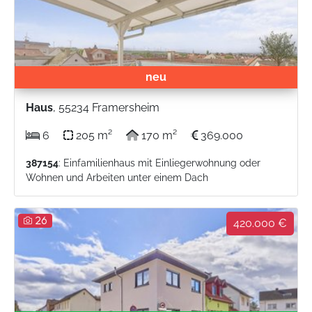
neu
Haus
, 55234 Framersheim
6
205 m²
170 m²
369.000
387154
: Einfamilienhaus mit Einliegerwohnung oder
Wohnen und Arbeiten unter einem Dach
26
420.000 €