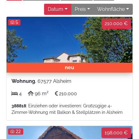
Datum
Preis
Wohnfläche
5
210.000 €
neu
Wohnung
, 67577 Alsheim
4
96 m²
210.000
388818
: Einziehen oder investieren: Großzügige 4-
Zimmer-Wohnung mit Balkon & Stellplätzen in Alsheim
22
198.000 €