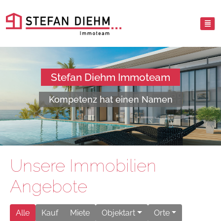
Stefan Diehm Immoteam
Kompetenz hat einen Namen
Unsere Immobilien
Angebote
Alle
Kauf
Miete
Objektart
Orte