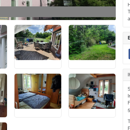
T
I
F