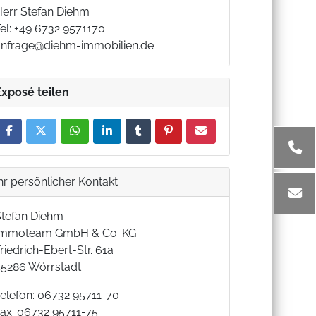
Herr Stefan Diehm
el: +49 6732 9571170
anfrage@diehm-immobilien.de
Exposé teilen
hr persönlicher Kontakt
Stefan Diehm
Immoteam GmbH & Co. KG
riedrich-Ebert-Str. 61a
55286 Wörrstadt
Telefon: 06732 95711-70
Fax: 06732 95711-75