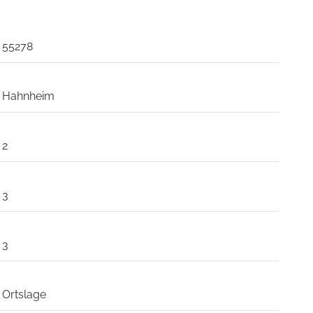
55278
Hahnheim
2
3
3
Ortslage