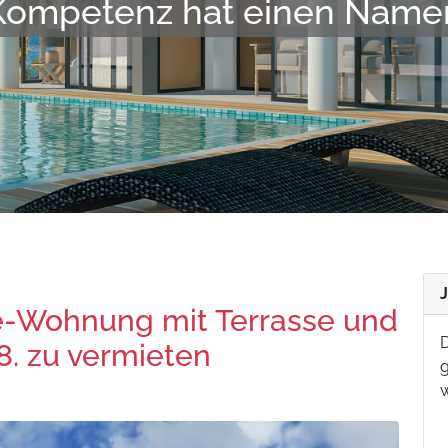
t, gut vernetzt, fair und zu
e-Wohnung mit Terrasse und
D
8. zu vermieten
g
w