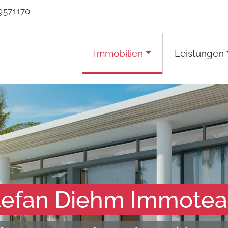
9571170
Immobilien
Leistungen
tefan Diehm Immote