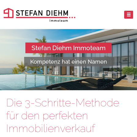
Stefan Diehm Immoteam
Kompetenz hat einen Namen
Die 3-Schritte-Methode
für den perfekten
Immobilienverkauf