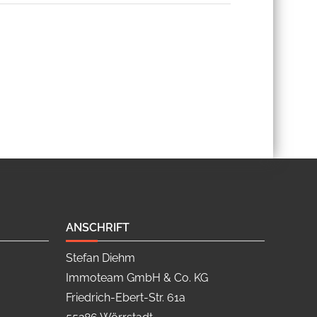
ANSCHRIFT
Stefan Diehm
Immoteam GmbH & Co. KG
Friedrich-Ebert-Str. 61a