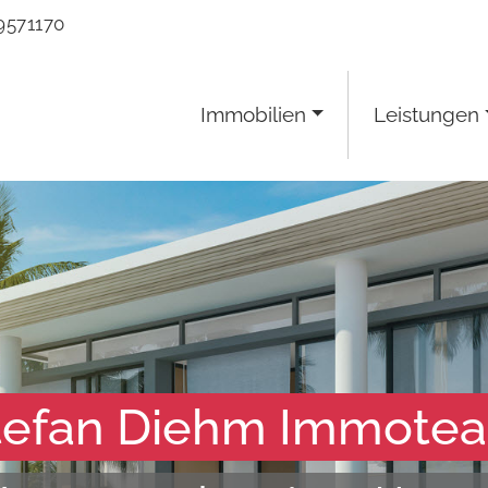
9571170
Immobilien
Leistungen
tefan Diehm Immote