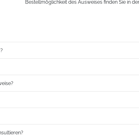
Bestellmöglichkeit des Ausweises finden Sie in d
s?
weise?
nsultieren?