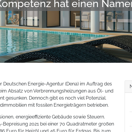
Kompetenz hat einen Name
r Deutschen Energie-Agentur (Dena) im Auftrag des
 beim Absatz von Verbrennungsheizungen aus Öl- und
nt gesunken. Dennoch gibt es noch viel Potenzial.
immobilien mit fossilen Energieträgern betrieben.
ionen, energieeffiziente Gebäude sowie Steuern.
O₂-Bepreisung 2021 bei einer 70 Quadratmeter großen
6 Euro für Heizöl und 46 Euro für Erdgas. Bis zum