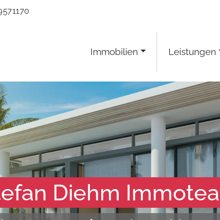
9571170
Immobilien
Leistungen
tefan Diehm Immote