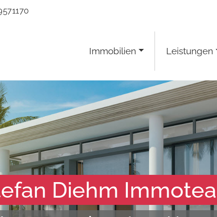
9571170
Immobilien
Leistungen
tefan Diehm Immote