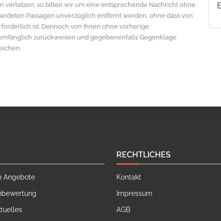
 verletzen, so bitten wir um eine entsprechende Nachricht ohne
standeten Passagen unverzüglich entfernt werden, ohne dass von
erforderlich ist. Dennoch von Ihnen ohne vorherige
lumfänglich zurückweisen und gegebenenfalls Gegenklage
eichen.
RECHTLICHES
n Angebote
Kontakt
nbewertung
Impressum
tuelles
AGB