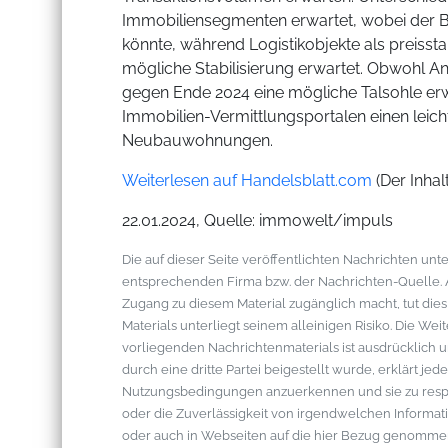
Immobiliensegmenten erwartet, wobei der B
könnte, während Logistikobjekte als preisst
mögliche Stabilisierung erwartet. Obwohl An
gegen Ende 2024 eine mögliche Talsohle er
Immobilien-Vermittlungsportalen einen leic
Neubauwohnungen.
Weiterlesen auf Handelsblatt.com
(Der Inhal
22.01.2024, Quelle: immowelt/impuls
Die auf dieser Seite veröffentlichten Nachrichten u
entsprechenden Firma bzw. der Nachrichten-Quelle. Al
Zugang zu diesem Material zugänglich macht, tut die
Materials unterliegt seinem alleinigen Risiko. Die W
vorliegenden Nachrichtenmaterials ist ausdrücklich u
durch eine dritte Partei beigestellt wurde, erklärt je
Nutzungsbedingungen anzuerkennen und sie zu respek
oder die Zuverlässigkeit von irgendwelchen Informati
oder auch in Webseiten auf die hier Bezug genommen 