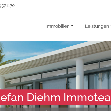
9571170
Immobilien
Leistungen
tefan Diehm Immote