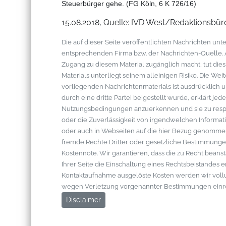
Steuerbürger gehe. (FG Köln, 6 K 726/16)
15.08.2018, Quelle: IVD West/Redaktionsbü
Die auf dieser Seite veröffentlichten Nachrichten u
entsprechenden Firma bzw. der Nachrichten-Quelle. Al
Zugang zu diesem Material zugänglich macht, tut die
Materials unterliegt seinem alleinigen Risiko. Die W
vorliegenden Nachrichtenmaterials ist ausdrücklich u
durch eine dritte Partei beigestellt wurde, erklärt je
Nutzungsbedingungen anzuerkennen und sie zu respek
oder die Zuverlässigkeit von irgendwelchen Informati
oder auch in Webseiten auf die hier Bezug genommen 
fremde Rechte Dritter oder gesetzliche Bestimmungen
Kostennote. Wir garantieren, dass die zu Recht bean
Ihrer Seite die Einschaltung eines Rechtsbeistandes 
Kontaktaufnahme ausgelöste Kosten werden wir vol
wegen Verletzung vorgenannter Bestimmungen einr
Disclaimer