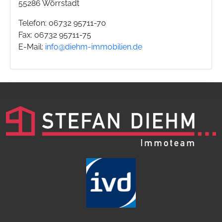
55286 Wörrstadt
Telefon: 06732 95711-70
Fax: 06732 95711-75
E-Mail:
info@diehm-immobilien.de