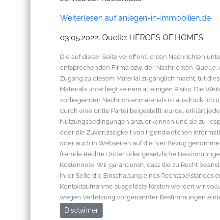
Weiterlesen auf anlegen-in-immobilien.de
03.05.2022, Quelle: HEROES OF HOMES
Die auf dieser Seite veröffentlichten Nachrichten u
entsprechenden Firma bzw. der Nachrichten-Quelle. Al
Zugang zu diesem Material zugänglich macht, tut die
Materials unterliegt seinem alleinigen Risiko. Die W
vorliegenden Nachrichtenmaterials ist ausdrücklich u
durch eine dritte Partei beigestellt wurde, erklärt je
Nutzungsbedingungen anzuerkennen und sie zu respek
oder die Zuverlässigkeit von irgendwelchen Informati
oder auch in Webseiten auf die hier Bezug genommen 
fremde Rechte Dritter oder gesetzliche Bestimmungen
Kostennote. Wir garantieren, dass die zu Recht bean
Ihrer Seite die Einschaltung eines Rechtsbeistandes 
Kontaktaufnahme ausgelöste Kosten werden wir vol
wegen Verletzung vorgenannter Bestimmungen einr
Disclaimer