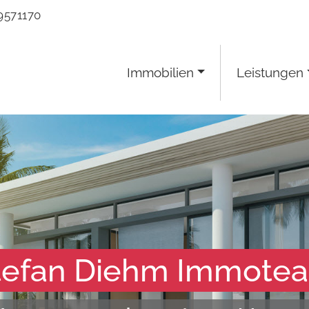
9571170
Immobilien
Leistungen
tefan Diehm Immote