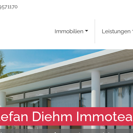
9571170
Immobilien
Leistungen
tefan Diehm Immote