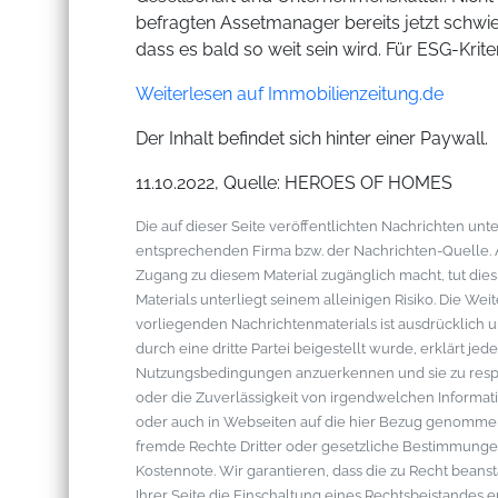
befragten Assetmanager bereits jetzt schwier
dass es bald so weit sein wird. Für ESG-Kriter
Weiterlesen auf Immobilienzeitung.de
Der Inhalt befindet sich hinter einer Paywall.
11.10.2022, Quelle: HEROES OF HOMES
Die auf dieser Seite veröffentlichten Nachrichten u
entsprechenden Firma bzw. der Nachrichten-Quelle. Al
Zugang zu diesem Material zugänglich macht, tut die
Materials unterliegt seinem alleinigen Risiko. Die W
vorliegenden Nachrichtenmaterials ist ausdrücklich u
durch eine dritte Partei beigestellt wurde, erklärt je
Nutzungsbedingungen anzuerkennen und sie zu respek
oder die Zuverlässigkeit von irgendwelchen Informati
oder auch in Webseiten auf die hier Bezug genommen 
fremde Rechte Dritter oder gesetzliche Bestimmungen
Kostennote. Wir garantieren, dass die zu Recht bean
Ihrer Seite die Einschaltung eines Rechtsbeistandes 