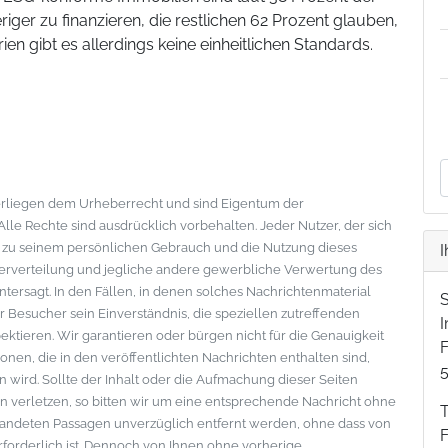
iger zu finanzieren, die restlichen 62 Prozent glauben,
ien gibt es allerdings keine einheitlichen Standards.
nterliegen dem Urheberrecht und sind Eigentum der
le Rechte sind ausdrücklich vorbehalten. Jeder Nutzer, der sich
s zu seinem persönlichen Gebrauch und die Nutzung dieses
I
eiterverteilung und jegliche andere gewerbliche Verwertung des
ntersagt. In den Fällen, in denen solches Nachrichtenmaterial
der Besucher sein Einverständnis, die speziellen zutreffenden
tieren. Wir garantieren oder bürgen nicht für die Genauigkeit
F
onen, die in den veröffentlichten Nachrichten enthalten sind,
wird. Sollte der Inhalt oder die Aufmachung dieser Seiten
 verletzen, so bitten wir um eine entsprechende Nachricht ohne
standeten Passagen unverzüglich entfernt werden, ohne dass von
erforderlich ist. Dennoch von Ihnen ohne vorherige