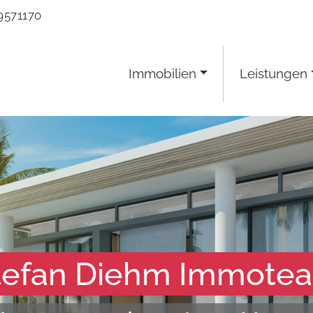
9571170
Immobilien
Leistungen
tefan Diehm Immote