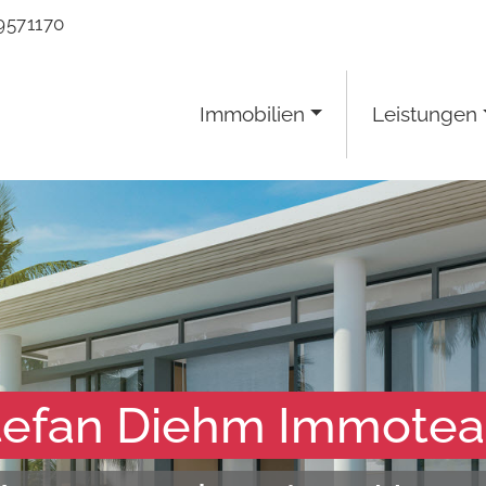
9571170
Immobilien
Leistungen
tefan Diehm Immote