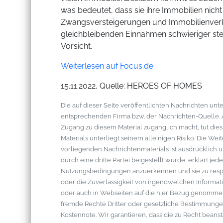
was bedeutet, dass sie ihre Immobilien nic
Zwangsversteigerungen und Immobilienverkä
gleichbleibenden Einnahmen schwieriger st
Vorsicht.
Weiterlesen auf Focus.de
15.11.2022, Quelle: HEROES OF HOMES
Die auf dieser Seite veröffentlichten Nachrichten u
entsprechenden Firma bzw. der Nachrichten-Quelle. Al
Zugang zu diesem Material zugänglich macht, tut die
Materials unterliegt seinem alleinigen Risiko. Die W
vorliegenden Nachrichtenmaterials ist ausdrücklich u
durch eine dritte Partei beigestellt wurde, erklärt je
Nutzungsbedingungen anzuerkennen und sie zu respek
oder die Zuverlässigkeit von irgendwelchen Informati
oder auch in Webseiten auf die hier Bezug genommen 
fremde Rechte Dritter oder gesetzliche Bestimmungen
Kostennote. Wir garantieren, dass die zu Recht bean