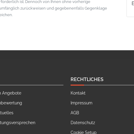
erforderlich ist. Dennoch von Ihnen ohne vorherige
lumfänglich zurückweisen und gegebenenfalls Gegenklage
eichen.
RECHTLICHES
n Angebote
Kontakt
nbewertung
Impressum
tuelles
AGB
stungsversprechen
Datenschutz
Cookie Setup