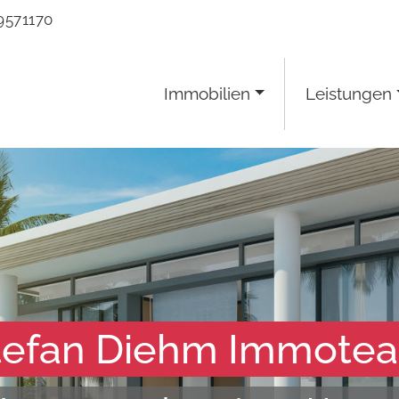
9571170
Immobilien
Leistungen
tefan Diehm Immote