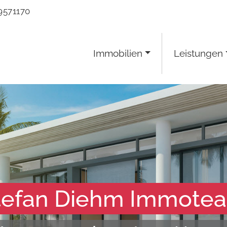
9571170
Immobilien
Leistungen
tefan Diehm Immote