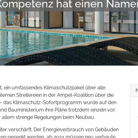
Kompetenz hat einen Name
nt, ein umfassendes Klimaschutzpaket über alle
ternen Streitereien in der Ampel-Koalition über die
 – das Klimaschutz-Sofortprogramm wurde auf den
 und Bauministerium ihre Pläne trotzdem einzeln vor.
r allem strenge Regelungen beim Neubau.
ter verschärft. Der Energieverbrauch von Gebäuden
mung gesenkt werden, ab 2024 müssen neu verbaute