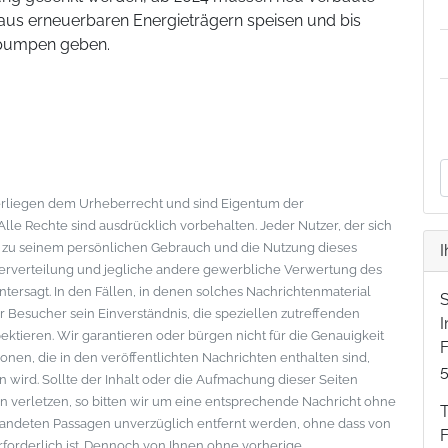
aus erneuerbaren Energieträgern speisen und bis
epumpen geben.
nterliegen dem Urheberrecht und sind Eigentum der
le Rechte sind ausdrücklich vorbehalten. Jeder Nutzer, der sich
s zu seinem persönlichen Gebrauch und die Nutzung dieses
I
eiterverteilung und jegliche andere gewerbliche Verwertung des
ntersagt. In den Fällen, in denen solches Nachrichtenmaterial
der Besucher sein Einverständnis, die speziellen zutreffenden
tieren. Wir garantieren oder bürgen nicht für die Genauigkeit
F
onen, die in den veröffentlichten Nachrichten enthalten sind,
wird. Sollte der Inhalt oder die Aufmachung dieser Seiten
 verletzen, so bitten wir um eine entsprechende Nachricht ohne
standeten Passagen unverzüglich entfernt werden, ohne dass von
erforderlich ist. Dennoch von Ihnen ohne vorherige