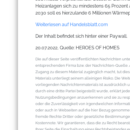
Heizanlagen sich zu mindestens 65 Prozent 
2030 soll es hierzulande 6 Millionen Wärm
Weiterlesen auf Handelsblatt.com
Der Inhalt befindet sich hinter einer Paywall.
20.07.2022, Quelle: HEROES OF HOMES
Die auf dieser Seite veröffentlichten Nachrichten u
entsprechenden Firma bzw. der Nachrichten-Quelle. Al
Zugang zu diesem Material zugänglich macht, tut die
Materials unterliegt seinem alleinigen Risiko. Die W
vorliegenden Nachrichtenmaterials ist ausdrücklich u
durch eine dritte Partei beigestellt wurde, erklärt je
Nutzungsbedingungen anzuerkennen und sie zu respek
oder die Zuverlässigkeit von irgendwelchen Informati
oder auch in Webseiten auf die hier Bezug genommen 
fremde Rechte Dritter oder gesetzliche Bestimmungen
Kostennote. Wir garantieren, dass die zu Recht bean
Ihrer Seite die Einschaltung eines Rechtsbeistandes 