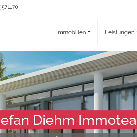
9571170
Immobilien
Leistungen
tefan Diehm Immote