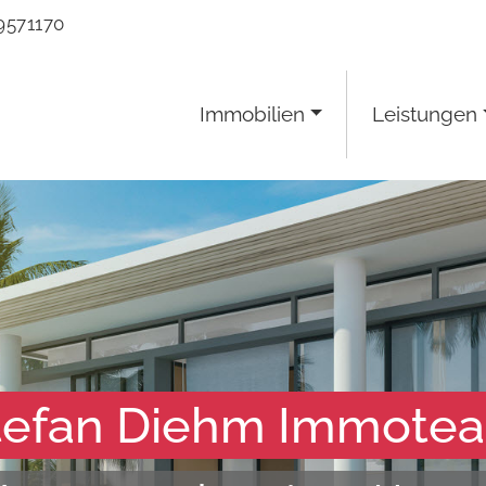
9571170
Immobilien
Leistungen
tefan Diehm Immote