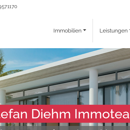
9571170
Immobilien
Leistungen
tefan Diehm Immote