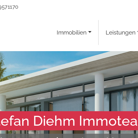
9571170
Immobilien
Leistungen
tefan Diehm Immote