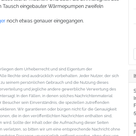
im Tausch eingebauter Wärmepumpen zweifeln
ger
noch etwas genauer eingegangen.
nterliegen dem Urheberrecht und sind Eigentum der
I
le Rechte sind ausdrücklich vorbehalten. Jeder Nutzer, der sich
s zu seinem persönlichen Gebrauch und die Nutzung dieses
eiterverteilung und jegliche andere gewerbliche Verwertung des
ntersagt. In den Fällen, in denen solches Nachrichtenmaterial
der Besucher sein Einverständnis, die speziellen zutreffenden
F
tieren. Wir garantieren oder bürgen nicht für die Genauigkeit
onen, die in den veröffentlichten Nachrichten enthalten sind,
wird. Sollte der Inhalt oder die Aufmachung dieser Seiten
 verletzen, so bitten wir um eine entsprechende Nachricht ohne
standeten Passagen unverzüglich entfernt werden, ohne dass von