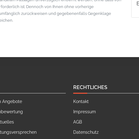
erforderlich ist. Dennoch von Ihnen ohne vorherige
lumfänglich zurückweisen und gegebenenfalls Gegenklage
eichen.
RECHTLICHES
n Angebote
Kontakt
nbewertung
Impressum
tuelles
AGB
stungsversprechen
Datenschutz