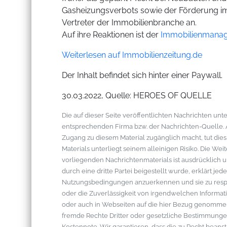
Gasheizungsverbots sowie der Förderung 
Vertreter der Immobilienbranche an.
Auf ihre Reaktionen ist der
Immobilienmana
Weiterlesen auf Immobilienzeitung.de
Der Inhalt befindet sich hinter einer Paywall.
30.03.2022, Quelle: HEROES OF QUELLE
Die auf dieser Seite veröffentlichten Nachrichten u
entsprechenden Firma bzw. der Nachrichten-Quelle. Al
Zugang zu diesem Material zugänglich macht, tut die
Materials unterliegt seinem alleinigen Risiko. Die W
vorliegenden Nachrichtenmaterials ist ausdrücklich u
durch eine dritte Partei beigestellt wurde, erklärt je
Nutzungsbedingungen anzuerkennen und sie zu respek
oder die Zuverlässigkeit von irgendwelchen Informati
oder auch in Webseiten auf die hier Bezug genommen 
fremde Rechte Dritter oder gesetzliche Bestimmungen
Kostennote. Wir garantieren, dass die zu Recht bean