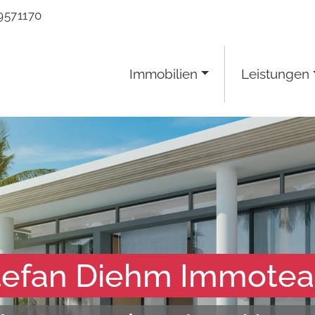
9571170
Immobilien
Leistungen
tefan Diehm Immote