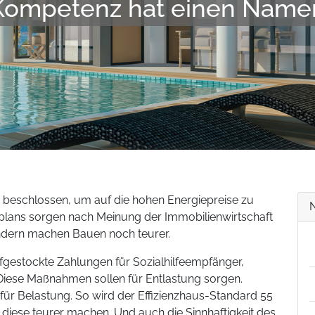
Kompetenz hat einen Name
beschlossen, um auf die hohen Energiepreise zu
nsplans sorgen nach Meinung der Immobilienwirtschaft
ondern machen Bauen noch teurer.
fgestockte Zahlungen für Sozialhilfeempfänger,
iese Maßnahmen sollen für Entlastung sorgen.
 Belastung. So wird der Effizienzhaus-Standard 55
 diese teurer machen. Und auch die Sinnhaftigkeit des