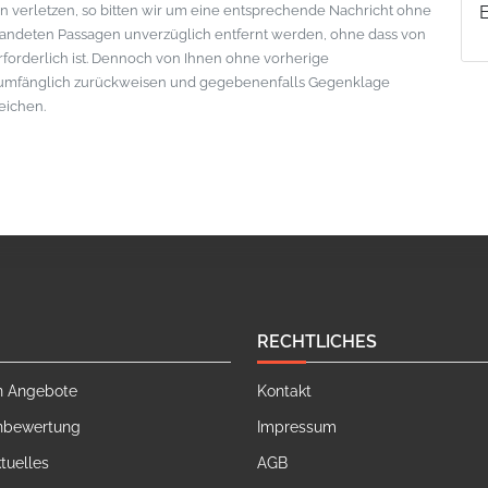
 verletzen, so bitten wir um eine entsprechende Nachricht ohne
standeten Passagen unverzüglich entfernt werden, ohne dass von
erforderlich ist. Dennoch von Ihnen ohne vorherige
lumfänglich zurückweisen und gegebenenfalls Gegenklage
eichen.
RECHTLICHES
n Angebote
Kontakt
nbewertung
Impressum
tuelles
AGB