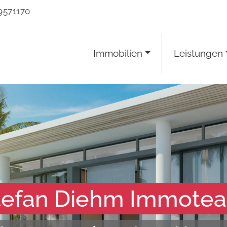
9571170
Immobilien
Leistungen
tefan Diehm Immote