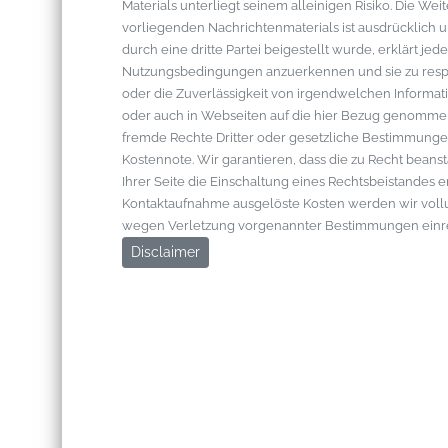
Materials unterliegt seinem alleinigen Risiko. Die W
vorliegenden Nachrichtenmaterials ist ausdrücklich u
durch eine dritte Partei beigestellt wurde, erklärt je
Nutzungsbedingungen anzuerkennen und sie zu respek
oder die Zuverlässigkeit von irgendwelchen Informati
oder auch in Webseiten auf die hier Bezug genommen 
fremde Rechte Dritter oder gesetzliche Bestimmungen
Kostennote. Wir garantieren, dass die zu Recht bean
Ihrer Seite die Einschaltung eines Rechtsbeistandes 
Kontaktaufnahme ausgelöste Kosten werden wir vol
wegen Verletzung vorgenannter Bestimmungen einr
Disclaimer