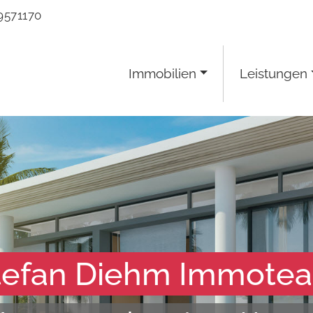
9571170
Immobilien
Leistungen
tefan Diehm Immote