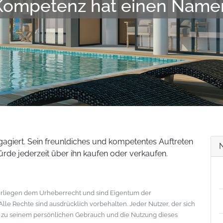
Kompetenz hat einen Name
gagiert. Sein freunldiches und kompetentes Auftreten
ürde jederzeit über ihn kaufen oder verkaufen.
nterliegen dem Urheberrecht und sind Eigentum der
le Rechte sind ausdrücklich vorbehalten. Jeder Nutzer, der sich
s zu seinem persönlichen Gebrauch und die Nutzung dieses