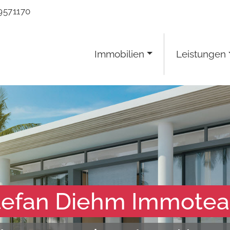
9571170
Immobilien
Leistungen
tefan Diehm Immote