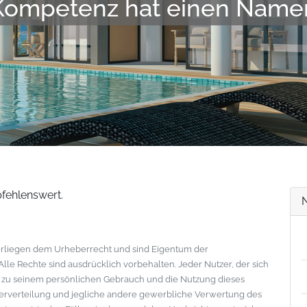
Kompetenz hat einen Name
pfehlenswert.
nterliegen dem Urheberrecht und sind Eigentum der
le Rechte sind ausdrücklich vorbehalten. Jeder Nutzer, der sich
s zu seinem persönlichen Gebrauch und die Nutzung dieses
eiterverteilung und jegliche andere gewerbliche Verwertung des