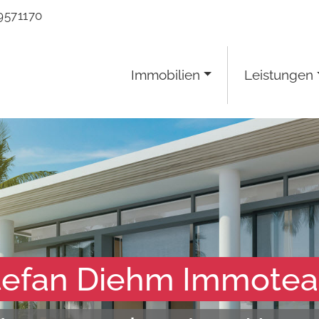
9571170
Immobilien
Leistungen
tefan Diehm Immote