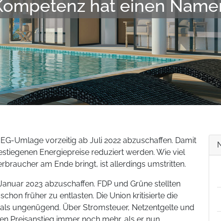
Kompetenz hat einen Name
EG-Umlage vorzeitig ab Juli 2022 abzuschaffen. Damit
estiegenen Energiepreise reduziert werden. Wie viel
raucher am Ende bringt, ist allerdings umstritten.
 Januar 2023 abzuschaffen. FDP und Grüne stellten
schon früher zu entlasten. Die Union kritisierte die
ls ungenügend. Über Stromsteuer, Netzentgelte und
en Preisanstieg immer noch mehr, als er nun