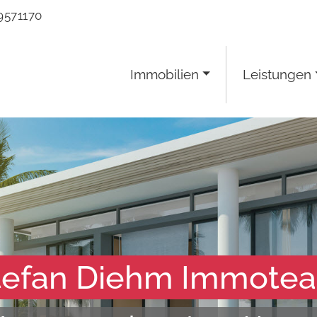
9571170
Immobilien
Leistungen
tefan Diehm Immote