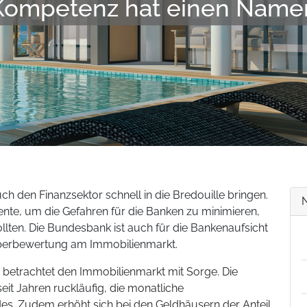
Kompetenz hat einen Name
h den Finanzsektor schnell in die Bredouille bringen.
nte, um die Gefahren für die Banken zu minimieren,
 sollten. Die Bundesbank ist auch für die Bankenaufsicht
 Überbewertung am Immobilienmarkt.
etrachtet den Immobilienmarkt mit Sorge. Die
eit Jahren ruckläufig, die monatliche
s. Zudem erhöht sich bei den Geldhäusern der Anteil