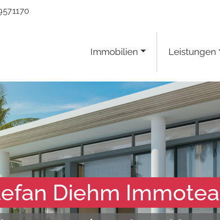
9571170
Immobilien
Leistungen
tefan Diehm Immote