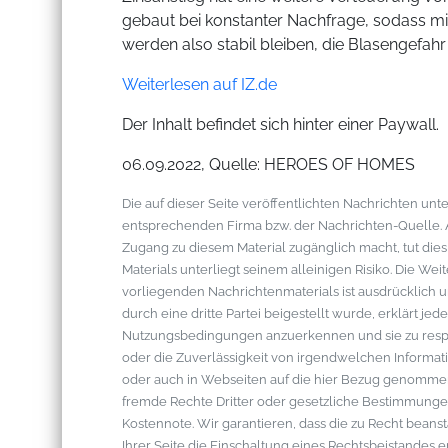
gebaut bei konstanter Nachfrage, sodass mi
werden also stabil bleiben, die Blasengefahr 
Weiterlesen auf IZ.de
Der Inhalt befindet sich hinter einer Paywall.
06.09.2022, Quelle: HEROES OF HOMES
Die auf dieser Seite veröffentlichten Nachrichten u
entsprechenden Firma bzw. der Nachrichten-Quelle. Al
Zugang zu diesem Material zugänglich macht, tut die
Materials unterliegt seinem alleinigen Risiko. Die W
vorliegenden Nachrichtenmaterials ist ausdrücklich u
durch eine dritte Partei beigestellt wurde, erklärt je
Nutzungsbedingungen anzuerkennen und sie zu respek
oder die Zuverlässigkeit von irgendwelchen Informati
oder auch in Webseiten auf die hier Bezug genommen 
fremde Rechte Dritter oder gesetzliche Bestimmungen
Kostennote. Wir garantieren, dass die zu Recht bean
Ihrer Seite die Einschaltung eines Rechtsbeistandes 