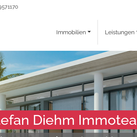
9571170
Immobilien
Leistungen
tefan Diehm Immote