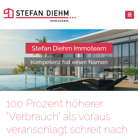
Stefan Diehm Immoteam
Kompetenz hat einen Namen
100 Prozent höherer
"Verbrauch" als voraus
veranschlagt schreit nach