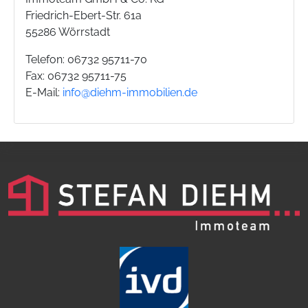
Friedrich-Ebert-Str. 61a
55286 Wörrstadt
Telefon: 06732 95711-70
Fax: 06732 95711-75
E-Mail:
info@diehm-immobilien.de