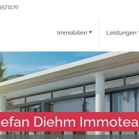
9571170
Immobilien
Leistungen
tefan Diehm Immote