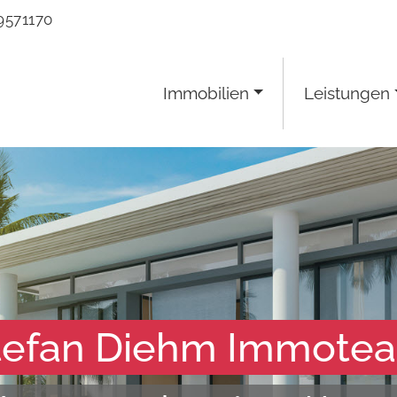
9571170
Immobilien
Leistungen
tefan Diehm Immote