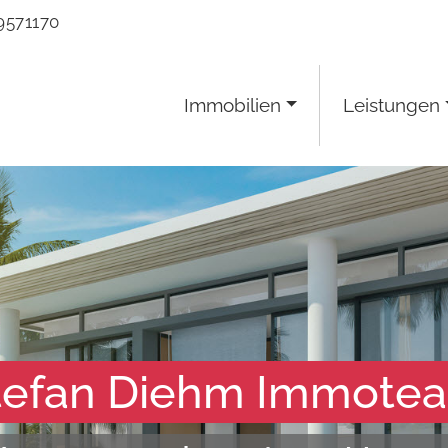
9571170
Immobilien
Leistungen
tefan Diehm Immote