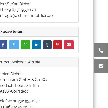
Herr Stefan Diehm
el: +49 6732 9571170
anfrage@diehm-immobilien.de
Exposé teilen
hr persönlicher Kontakt
Stefan Diehm
Immoteam GmbH & Co. KG
riedrich-Ebert-Str. 61a
55286 Wörrstadt
Telefon: 06732 95711-70
Fax: 06732 95711-75