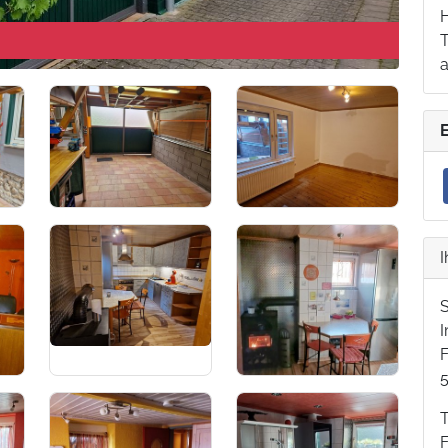
T
I
F