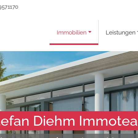
9571170
Immobilien
Leistungen
tefan Diehm Immote