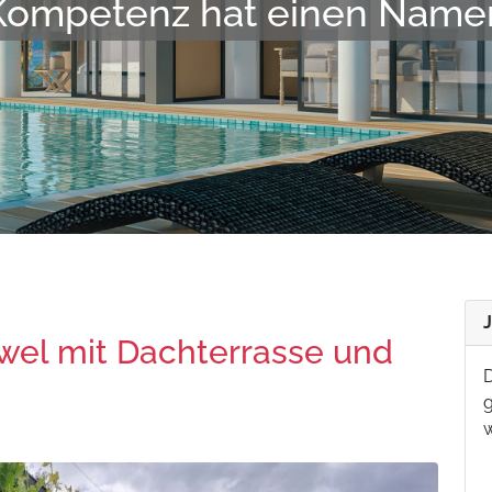
t, gut vernetzt, fair und zu
wel mit Dachterrasse und
D
g
w