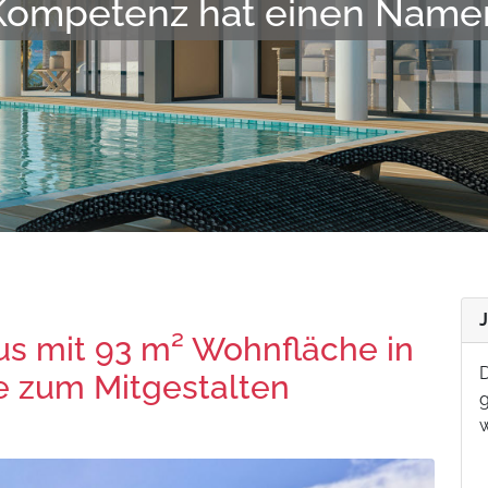
t, gut vernetzt, fair und zu
s mit 93 m² Wohnfläche in
D
e zum Mitgestalten
g
w