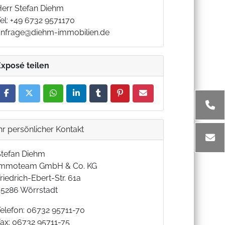
Herr Stefan Diehm
el: +49 6732 9571170
anfrage@diehm-immobilien.de
Exposé teilen
hr persönlicher Kontakt
Stefan Diehm
Immoteam GmbH & Co. KG
riedrich-Ebert-Str. 61a
55286 Wörrstadt
Telefon: 06732 95711-70
Fax: 06732 95711-75