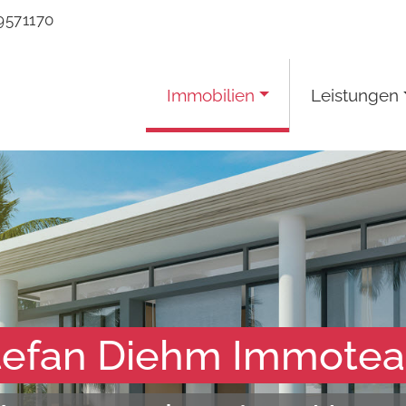
9571170
Immobilien
Leistungen
tefan Diehm Immote