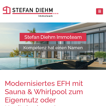
Stefan Diehm Immoteam
Kompetenz hat einen Namen
Modernisiertes EFH mit
Sauna & Whirlpool zum
Eigennutz oder