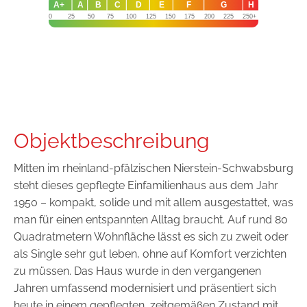
A+
A
B
C
D
E
F
G
H
0
25
50
75
100
125
150
175
200
225
250+
Objektbeschreibung
Mitten im rheinland-pfälzischen Nierstein-Schwabsburg
steht dieses gepflegte Einfamilienhaus aus dem Jahr
1950 – kompakt, solide und mit allem ausgestattet, was
man für einen entspannten Alltag braucht. Auf rund 80
Quadratmetern Wohnfläche lässt es sich zu zweit oder
als Single sehr gut leben, ohne auf Komfort verzichten
zu müssen. Das Haus wurde in den vergangenen
Jahren umfassend modernisiert und präsentiert sich
heute in einem gepflegten, zeitgemäßen Zustand mit