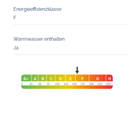
Energieeffizienzklasse
F
Warmwasser enthalten
Ja
A+
A
B
C
D
E
F
G
H
0
25
50
75
100
125
150
175
200
225
250+