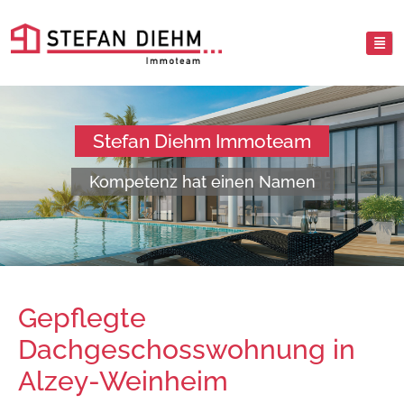
Stefan Diehm Immoteam
Kompetenz hat einen Namen
Gepflegte
Dachgeschosswohnung in
Alzey-Weinheim