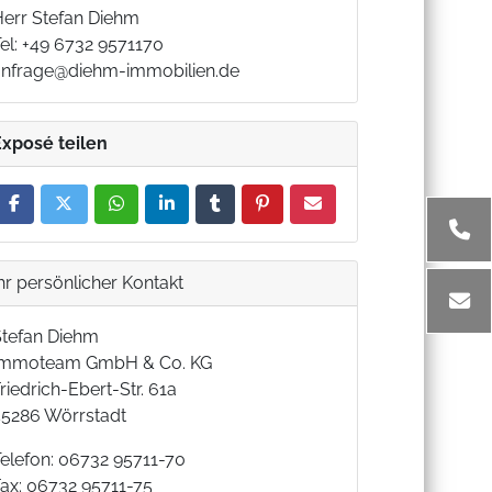
Herr Stefan Diehm
el: +49 6732 9571170
anfrage@diehm-immobilien.de
Exposé teilen
hr persönlicher Kontakt
Stefan Diehm
Immoteam GmbH & Co. KG
riedrich-Ebert-Str. 61a
55286 Wörrstadt
Telefon: 06732 95711-70
Fax: 06732 95711-75