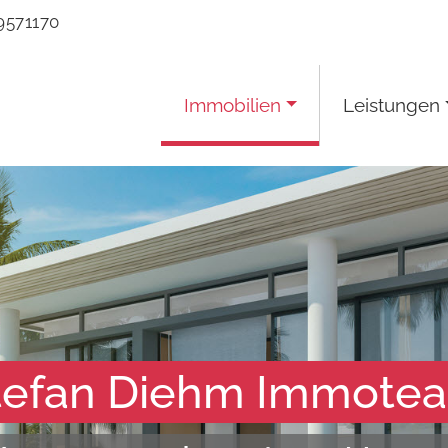
9571170
Immobilien
Leistungen
tefan Diehm Immote