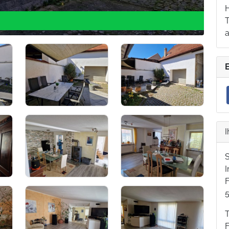
T
I
F