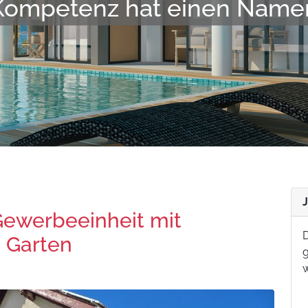
t, gut vernetzt, fair und zu
Gewerbeeinheit mit
D
 Garten
g
w